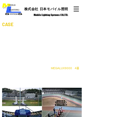
​株式会社 日本モバイル照明
Mobile Lighting Systems CO.LTD.
Public Competition
CASE
公営競技
MEGALUXは、その機動性や汎用性において評価をいただいてお
り、様々な公営競技における夜間開催時の照明設備として採用され
ております。
競輪
西武園競輪場
MEGALUX9000 4基
2017年より、ナイターおよびミッドナイト開催時の照明設備と
してMEGALUX9000が採用されました。