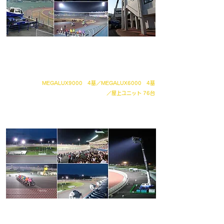
オートレース
飯塚オートレース場
MEGALUX9000 4基／MEGALUX6000 4基
／屋上ユニット 76台
2005年～2020年の間、
ナイターおよびミッドナイト開催時の照明
設備としてMEGALUXが採用されました。
川口オートレース場