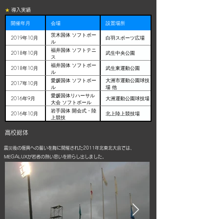
★
導入実績
開催年月
会場
設置場所
茨木国体 ソフトボー
2019年10月
白羽スポーツ広場
ル
福井国体 ソフトテニ
2018年10月
武生中央公園
ス
福井国体 ソフトボー
2018年10月
武生東運動公園
ル
愛媛国体 ソフトボー
大洲市運動公園球技
2017年10月
ル
場 他
愛媛国体リハーサル
2016年9月
大洲運動公園球技場
大会 ソフトボール
岩手国体 開会式・陸
2016年10月
北上陸上競技場
上競技
高校総体
震災後の復興への誓いを胸に開催された2011年北東北大会では、
MEGALUXが若者の熱い思いを照らし出しました。