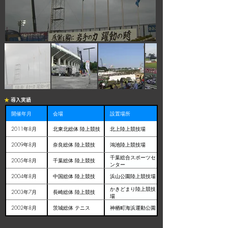
★
導入実績
開催年月
会場
設置場所
2011年8月
北東北総体 陸上競技
北上陸上競技場
2009年8月
奈良総体 陸上競技
鴻池陸上競技場
千葉総合スポーツセ
2005年8月
千葉総体 陸上競技
ンター
2004年8月
中国総体 陸上競技
浜山公園陸上競技場
かきどまり陸上競技
2003年7月
長崎総体 陸上競技
場
2002年8月
茨城総体 テニス
神栖町海浜運動公園