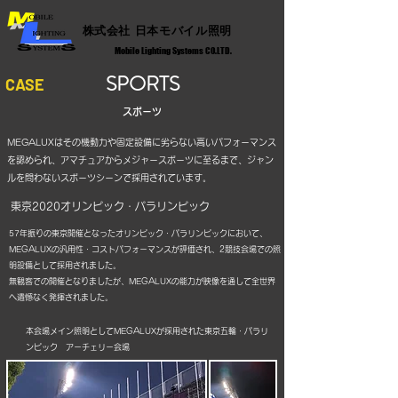
​株式会社 日本モバイル照明
Mobile Lighting Systems CO.LTD.
SPORTS
CASE
スポーツ
MEGALUXはその機動力や固定設備に劣らない高いパフォーマンス
を認められ、アマチュアからメジャースポーツに至るまで、ジャン
ルを問わないスポーツシーンで採用されています。
東京2020オリンピック・パラリンピック
57年振りの東京開催となったオリンピック・パラリンピックにおいて、
MEGALUXの汎用性・コストパフォーマンスが評価され、2競技会場での照
明設備として採用されました。
無観客での開催となりましたが、MEGALUXの能力が映像を通して全世界
へ遺憾なく発揮されました。
本会場メイン照明としてMEGALUXが採用された東京五輪・パラリ
ンピック アーチェリー会場